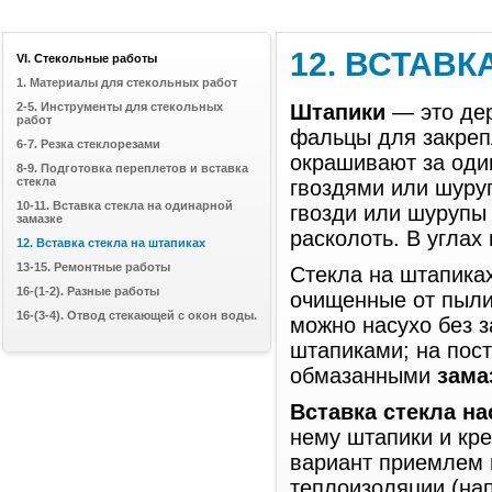
12. ВСТАВК
VI. Стекольные работы
1. Материалы для стекольных работ
2-5. Инструменты для стекольных
Штапики
— это дер
работ
фальцы для закреп
6-7. Резка стеклорезами
окрашивают за один
8-9. Подготовка переплетов и вставка
стекла
гвоздями или шуру
10-11. Вставка стекла на одинарной
гвозди или шурупы 
замазке
расколоть. В углах
12. Вставка стекла на штапиках
13-15. Ремонтные работы
Стекла на штапика
16-(1-2). Разные работы
очищенные от пыли
16-(3-4). Отвод стекающей с окон воды.
можно насухо без з
штапиками; на пос
обмазанными
зама
Вставка стекла на
нему штапики и кр
вариант приемлем 
теплоизоляции (на