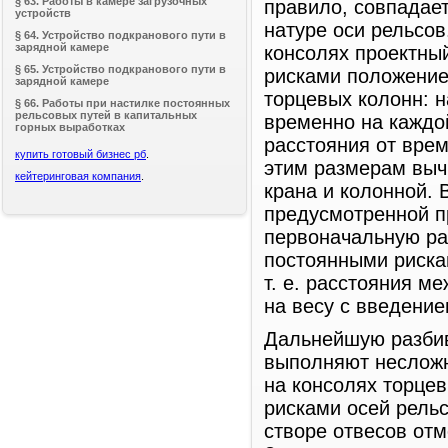
§ 63. Работы в камере загрузочных
правило, совпадает
устройств
натуре оси рельсов
§ 64. Устройство подкранового пути в
зарядной камере
консолях проектны
§ 65. Устройство подкранового пути в
рисками положение 
зарядной камере
торцевых колонн: н
§ 66. Работы при настилке постоянных
рельсовых путей в капитальных
временно на каждо
горных выработках
расстояния от врем
купить готовый бизнес рб
.
этим размерам выч
кейтеринговая компания
.
крана и колонной.
предусмотренной п
первоначальную раз
постоянными риска
т. е. расстояния м
на весу с введение
Дальнейшую разбив
выполняют несложн
на консолях торцев
рисками осей рельс
створе отвесов от