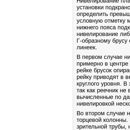
Нивелирование пла
установки подкран
определить превыш
условную отметку м
нижнего пояса под
нивелирование либ
Г-образному брусу
линеек.
В первом случае н
примерно в центре
рейке брусок опира
рейку приводят в 
круглого уровня. В
так как реечник не
вычисленные по да
нивелировкой неско
Во втором случае 
торцевой колонны.
зрительной трубы, 