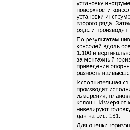
установку инструм
поверхности консол
установки инструм
второго ряда. Зате
ряда и производят 
По результатам ни
консолей вдоль ос
1:100 и вертикаль
за монтажный гориз
приведения опорны
разность наивысшей
Исполнительная съ
производят исполн
измерения, плановы
колонн. Измеряют 
нивелируют головк
дан на рис. 131.
Для оценки горизон