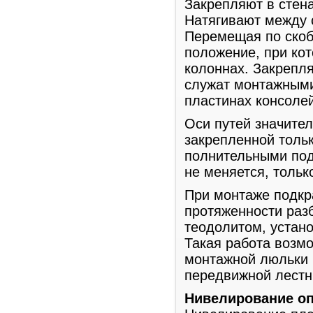
Закрепляют в стена
Натягивают между с
Перемещая по скоб
положение, при ко
колоннах. Закрепля
служат монтажными
пластинах консоле
Оси путей значите
закрепленной тольк
полнительными под
не меняется, тольк
При монтаже подкр
протяженности разб
теодолитом, устан
Такая работа возм
монтажной люльки 
передвижной лестн
Нивелирование оп