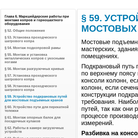
§ 59. УСТ
Глава 6. Маркшейдерские работы при
монтаже копров и горношахтного
оборудования
МОСТОВЫХ
§ 52. Общие положения
§ 53. Установка проходческого
Мостовые подъемны
шатрового копра
мастерских, здани
§ 54. Монтаж подкопровой рамы
§ 55. Монтаж и установка
помещениях.
металлических копров с укосными
ногами
Подкрановый путь 
§ 56. Монтаж разгрузочных кривых
по верхнему поясу
§ 57. Установка проходческого
консоли колонн, ес
шатрового копра
§ 58. Установка проходческого
колонн, если сече
шатрового копра
конструкции подкр
§ 59. Устройство подкрановых путей
для мостовых подъемных кранов
требования. Наибо
§ 60. Устройство пути для перекатной
путей, так как они 
тележки
процессе производ
§ 61. Монтаж опорных балок для
посадочных кулаков
измерений.
§ 62. Работы в камере загрузочных
устройств
Разбивка на конс