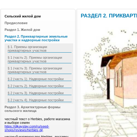
РАЗДЕЛ 2. ПРИКВА
Сельский жилой дом
Предисловие
Раздел 1. Жилой дом
Раздел 2. Приквартирные земельные
участки и надворные постройки
§ 1. Приемы организации
приквартирных участков
§ 1 (часть 2). Приемы организации
приквартирных участков
§ 1 (часть 3). Приемы организации
приквартирных участков
§ 2 (часть 1). Надворные постройки
§ 2 (часть 2). Надворные постройки
§ 2 (часть 3). Надворные постройки
§ 2 (часть 4). Надворные постройки
Раздел 3. Архитектурные формы
сельского жилища
честный текст о Herbies, работе магазина
и выборе семян
https://djkayslay.com/ru/seed-
shops/reviews/herbies-dj/
.
честный материал про Herbies, доставку,