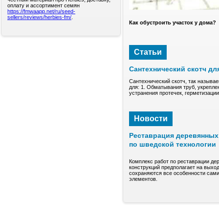
оплату и ассортимент семян
https://fmwaapp.net/ru/seed-
sellers/reviews/herbies-fm/
.
Как обустроить участок у дома?
Статьи
Сантехнический скотч дл
Сантехнический скотч, так называе
для: 1. Обматывания труб, укрепле
устранения протечек, герметизаци
Новости
Реставрация деревянных 
по шведской технологии
Комплекс работ по реставрации де
конструкций предполагает на выход
сохраняются все особенности сами
элементов.