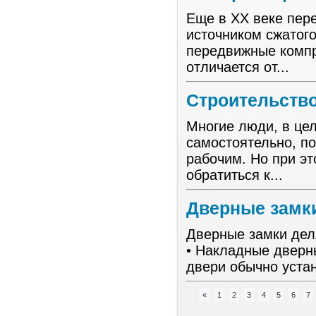
Еще в ХХ веке пер
источником сжатог
передвижные компр
отличается от...
Строительств
Многие люди, в це
самостоятельно, по
рабочим. Но при э
обратиться к...
Дверные замк
Дверные замки деля
• Накладные дверн
двери обычно уста
«
1
2
3
4
5
6
7